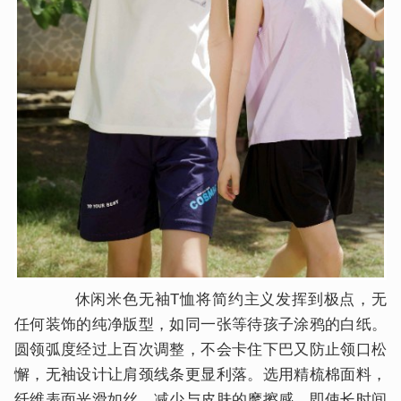
休闲米色无袖T恤将简约主义发挥到极点，无
任何装饰的纯净版型，如同一张等待孩子涂鸦的白纸。
圆领弧度经过上百次调整，不会卡住下巴又防止领口松
懈，无袖设计让肩颈线条更显利落。选用精梳棉面料，
纤维表面光滑如丝，减少与皮肤的摩擦感，即使长时间