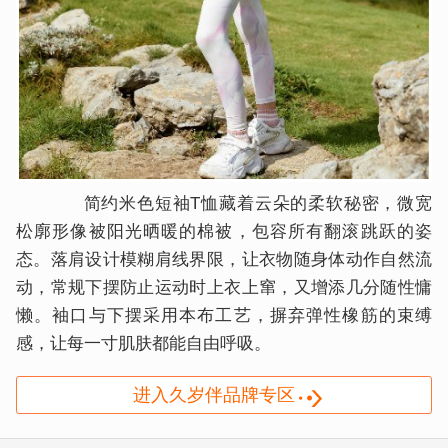
简约米色短袖T恤藏着云朵的柔软秘密，微宽
松廓形像被阳光晒暖的棉被，包容所有翻滚跳跃的姿
态。落肩设计模糊肩线界限，让衣物随身体动作自然流
动，常规下摆防止运动时上衣上窜，又增添几分随性慵
懒。袖口与下摆采用本布工艺，摒弃弹性橡筋的束缚
感，让每一寸肌肤都能自由呼吸。
进入久岁伴品牌专区