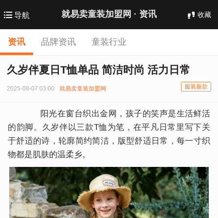
就易卖童装加盟网 ·
资讯
收藏
导航
资讯
品牌资讯
童装行业
久岁伴夏日T恤单品 简洁时尚 活力日常
服装新款
2025-08-07 03:00
就易卖童装加盟网
阳光在窗台织出金网，孩子的笑声是生活鲜活
的韵脚。久岁伴以三款T恤为笔，在平凡日常里写下关
于舒适的诗，轮廓简约简洁，版型舒适日常，每一寸织
物都是肌肤的温柔乡。