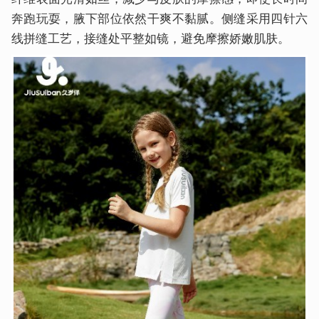
奔跑玩耍，腋下部位依然干爽不黏腻。侧缝采用四针六
线拼缝工艺，接缝处平整如镜，避免摩擦娇嫩肌肤。