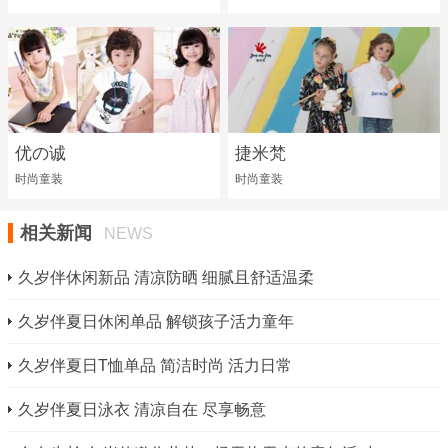
优の诚
捷米梵
时尚童装
时尚童装
相关新闻
NEWS
久岁伴休闲新品 清凉防晒 细腻且舒适温柔
久岁伴夏日休闲单品 解锁孩子活力童年
久岁伴夏日T恤单品 简洁时尚 活力日常
久岁伴夏日泳衣 清凉自在 尽享畅意