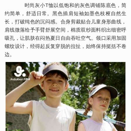
时尚灰小T恤以低饱和的灰色调铺陈底色，简
约简单，舒适日常。黑色插肩短袖如墨色枝桠自然生
长，打破纯色的沉闷感。合身剪裁贴合儿童身形曲线，
肩线微落给予手臂舒展空间，棉质双纱面料织出细密呼
吸孔，让肌肤在闷热夏日自由吞吐空气。领口采用加固
螺纹设计，经得起反复穿脱的拉扯，始终保持挺括不卷
边。