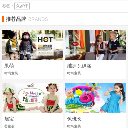
标签：
久岁伴
推荐品牌
BRANDS
果萌
维罗瓦伊洛
时尚童装
时尚童装
旭宝
兔班长
婴童装
时尚童装