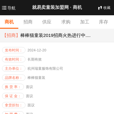
就易卖童装加盟网 ·
商机
收藏
导航
商机
招商
供应
求购
加工
库存
【招商】
批发
棒棒猫童装2019招商火热进行中....
合作
发布时间：
2024-12-20
有效时间：
长期有效
主办单位：
杭州瑞童服饰有限公司
品牌名称：
棒棒猫童装
换 货 率：
面议
保 证 金：
面议
拿货折扣：
面议