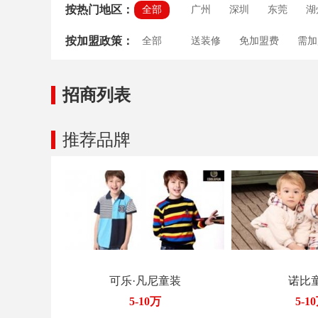
按热门地区：
全部
广州
深圳
东莞
湖
按加盟政策：
全部
送装修
免加盟费
需加
房租补贴
培训支持
送
招商列表
推荐品牌
可乐·凡尼童装
诺比
5-10万
5-1