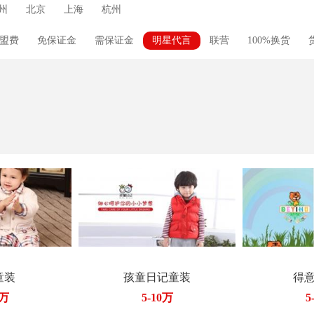
州
北京
上海
杭州
盟费
免保证金
需保证金
明星代言
联营
100%换货
促销礼包
零库存
厂家直供
线上运营
童装
孩童日记童装
得
0万
5-10万
5