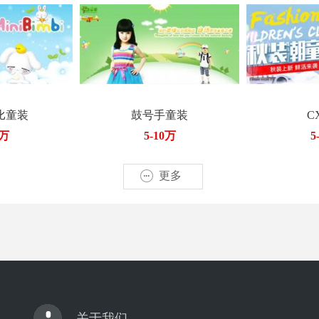
比童装
鼓号手童装
C
0万
5-10万
5
更多
关于我们