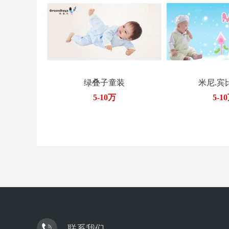
绿叠子童装
米尼.宾
5-10万
5-1
联系我们