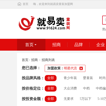
首页
嗨，欢迎来到就易卖童装加盟网
热
首页
招商
品牌
企业
首页
>
招商
>
招商列表
您已选择：
加盟政策：
明星代言
按品牌风格：
全部
青少年装
婴童装
时尚
按价格定位：
全部
大众消费
中档
中档偏
按投资金额：
全部
无要求
5万以下
5-10