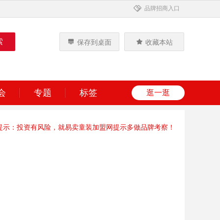
品牌招商入口
保存到桌面
收藏本站
会
专题
标签
逛一逛
提示：投资有风险，就易卖童装加盟网提示多做品牌考察！