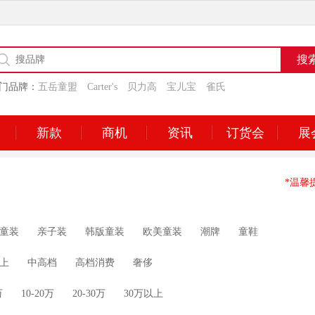
门品牌：
五岳童盟
Carter's
贝力高
宝儿宝
雀氏
新款
商机
资讯
订货会
展
*温馨
童装
亲子装
韩版童装
欧美童装
潮牌
童鞋
上
中高档
高档消费
奢侈
万
10-20万
20-30万
30万以上