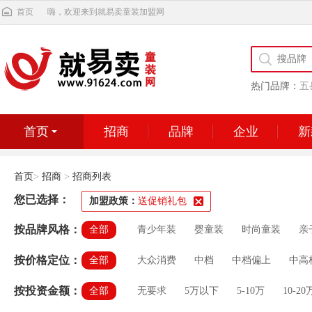
首页
嗨，欢迎来到就易卖童装加盟网
热门品牌：
五
首页
招商
品牌
企业
新
首页
>
招商
>
招商列表
您已选择：
加盟政策：
送促销礼包
按品牌风格：
全部
青少年装
婴童装
时尚童装
亲
按价格定位：
全部
大众消费
中档
中档偏上
中高
按投资金额：
全部
无要求
5万以下
5-10万
10-20