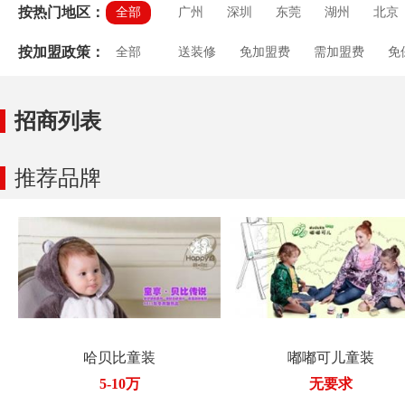
按热门地区：
全部
广州
深圳
东莞
湖州
北京
按加盟政策：
全部
送装修
免加盟费
需加盟费
免
房租补贴
培训支持
送促销礼包
招商列表
推荐品牌
哈贝比童装
嘟嘟可儿童装
5-10万
无要求