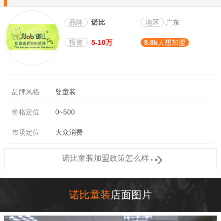
品牌
诺比
地区
广东
投资
5-10万
9.8k
人想加盟
品牌风格
婴童装
价格定位
0~500
市场定位
大众消费

诺比童装加盟政策怎么样
诺比童装
店面图片