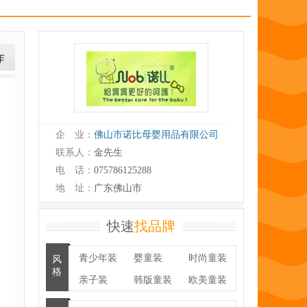
企 业：
佛山市诺比母婴用品有限公司
联系人：
金先生
电 话：
075786125288
地 址：
广东佛山市
快速
找品牌
青少年装
婴童装
时尚童装
风
格
亲子装
韩版童装
欧美童装
潮牌
童鞋