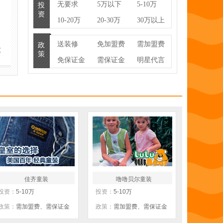
无要求
5万以下
5-10万
投
资
10-20万
20-30万
30万以上
送装修
免加盟费
需加盟费
政
款
策
免保证金
需保证金
明星代言
联营
100%换货
货架提供
暂不公开
物流支持
房租补贴
培训支持
送促销礼
零库存
包
厂家直供
线上运营
佳齐童装
噜噜贝尔童装
投资：
5-10万
投资：
5-10万
政策：
需加盟费、需保证金
政策：
需加盟费、需保证金