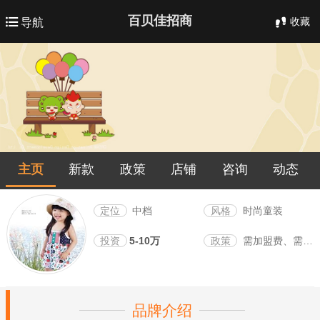
百贝佳招商
收藏
导航
主页
新款
政策
店铺
咨询
动态
定位
中档
风格
时尚童装
投资
5-10万
政策
需加盟费、需保证金
品牌介绍