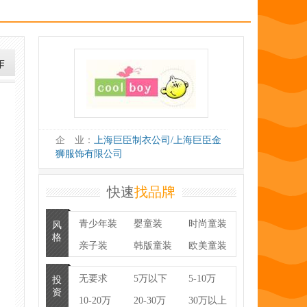
企 业：
上海巨臣制衣公司/上海巨臣金
狮服饰有限公司
快速
找品牌
青少年装
婴童装
时尚童装
风
格
亲子装
韩版童装
欧美童装
潮牌
童鞋
无要求
5万以下
5-10万
投
资
10-20万
20-30万
30万以上