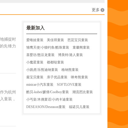
更多
最新加入
地捕捉时
爱唯娃童装
美佳琪童装
芭芘宝贝童装
的先锋力
雏鹰天使/小猫钓鱼/酷珠童装
童馨阁童装
喜婴坊/憨豆龙童装
博美特/港人童装
小魔星童装
都都哒童装
小跳虎/乐熊迪纳童装
格纳熊童装
最宝贝童装
亲子优品童装
咪奇熊童装
minicar小汽车童装
SOFTLOVE童装
。作为杭州
酷贝-kubei/媛倩/Coolboy童装
潮流芭比童装
融入童装，
小丐皇/木偶童话/小鸡卡迪童装
DESEASON/Deseason童装
福诺贝儿童装