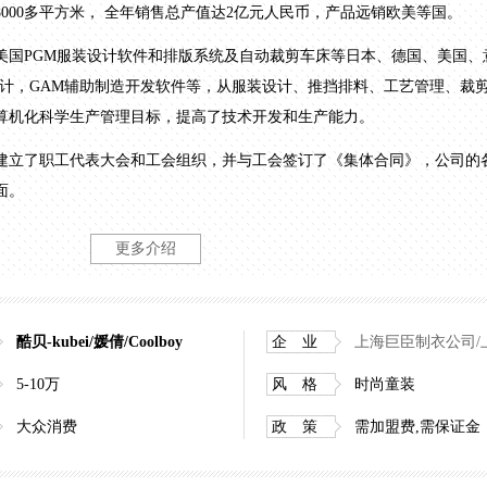
8000多平方米， 全年销售总产值达2亿元人民币，产品远销欧美等国。
PGM服装设计软件和排版系统及自动裁剪车床等日本、德国、美国、
助设计，GAM辅助制造开发软件等，从服装设计、推挡排料、工艺管理、裁
算机化科学生产管理目标，提高了技术开发和生产能力。
立了职工代表大会和工会组织，并与工会签订了《集体合同》，公司的
面。
认证和复审，严格执行质量体系的程序，从采购到成品，每个环节都有严格的
更多介绍
独立的品质测试中心，科学的检测仪器设备，突破了传统的服装产品检验
公司对每一位员工都有常年的培训计划和提供员工资金进行社会再教育
酷贝-kubei/媛倩/Coolboy
企 业
上海巨臣制衣公司/
、“劳动关系和谐企业”、“奉贤2009.2010财富百强企业”等殊荣。
5-10万
风 格
时尚童装
大众消费
政 策
需加盟费,需保证金