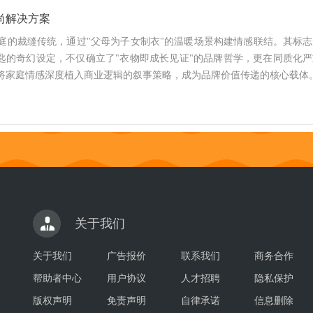
尚解决方案
庭的裁缝传统，通过"父母为子女制衣"的温暖场景构建情感联结。其标
钥匙的奇幻设定，不仅确立了"衣物即成长见证"的品牌哲学，更在同质化
将家庭情感深度植入商业逻辑的叙事策略，成为品牌价值传递的核心载体
关于我们
关于我们
广告报价
联系我们
商务合作
帮助者中心
用户协议
人才招聘
隐私保护
版权声明
免责声明
自律承诺
信息删除