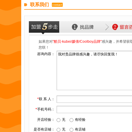
联系我们
contact
如果您对
"酷贝-kubei/媛倩/Coolboy品牌"
感兴趣，并希望获
您联！
咨询内容：
*
联 系 人：
*
手机号码：
开店经验：
无
有经验
是否有店铺：
无
有店铺