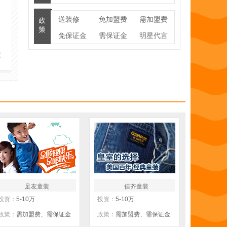
送装修
免加盟费
需加盟费
政
策
免保证金
需保证金
明星代言
联营
100%换货
货架提供
款
暂不公开
物流支持
房租补贴
培训支持
送促销礼
零库存
包
厂家直供
线上运营
足友童装
佳齐童装
投资：
5-10万
投资：
5-10万
政策：
需加盟费、需保证金
政策：
需加盟费、需保证金