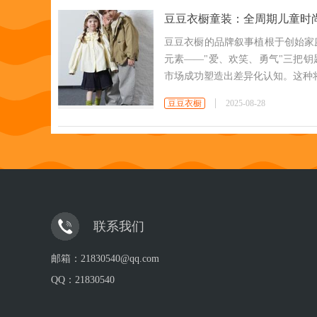
豆豆衣橱童装：全周期儿童时
豆豆衣橱的品牌叙事植根于创始家
元素——"爱、欢笑、勇气"三把
市场成功塑造出差异化认知。这种
豆豆衣橱
2025-08-28
联系我们
邮箱：21830540@qq.com
QQ：
21830540