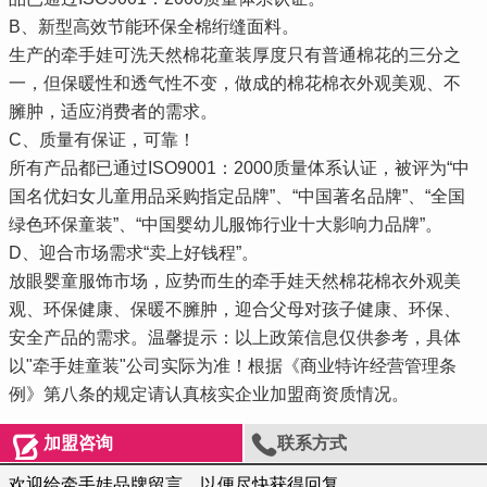
B、新型高效节能环保全棉绗缝面料。
生产的牵手娃可洗天然棉花童装厚度只有普通棉花的三分之
一，但保暖性和透气性不变，做成的棉花棉衣外观美观、不
臃肿，适应消费者的需求。
C、质量有保证，可靠！
所有产品都已通过ISO9001：2000质量体系认证，被评为“中
国名优妇女儿童用品采购指定品牌”、“中国著名品牌”、“全国
绿色环保童装”、“中国婴幼儿服饰行业十大影响力品牌”。
D、迎合市场需求“卖上好钱程”。
放眼婴童服饰市场，应势而生的牵手娃天然棉花棉衣外观美
观、环保健康、保暖不臃肿，迎合父母对孩子健康、环保、
安全产品的需求。温馨提示：以上政策信息仅供参考，具体
以"牵手娃童装"公司实际为准！根据《商业特许经营管理条
例》第八条的规定请认真核实企业加盟商资质情况。


加盟咨询
联系方式
欢迎给牵手娃品牌留言，以便尽快获得回复。