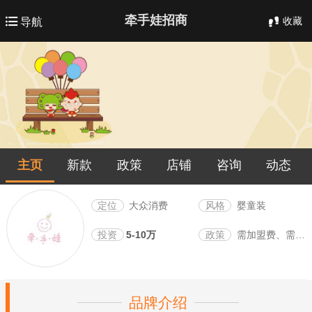
牵手娃招商
收藏
导航
主页
新款
政策
店铺
咨询
动态
定位
大众消费
风格
婴童装
投资
5-10万
政策
需加盟费、需保证金
品牌介绍