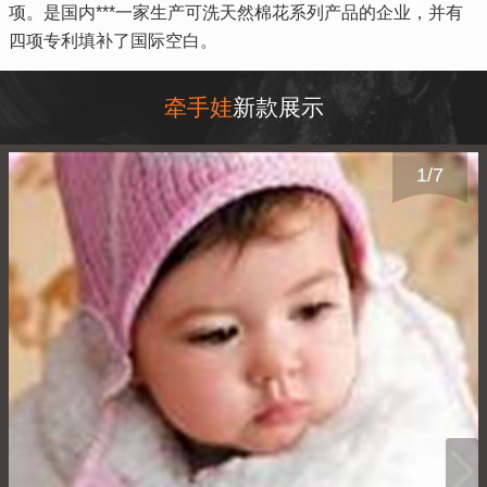
项。是国内***一家生产可洗天然棉花系列产品的企业，并有
四项专利填补了国际空白。
牵手娃
新款展示
1
/
7