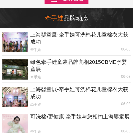
牵手娃
品牌动态
上海婴童展·牵手娃可洗棉花儿童棉衣大获
成功
06-03
牵手娃
绿色牵手娃童装品牌亮相2015CBME孕婴
童展
06-03
牵手娃
上海婴童展•牵手娃可洗棉花儿童棉衣大获
成功
06-03
牵手娃
可洗棉•更健康 牵手娃与您相约上海婴童展
06-03
牵手娃