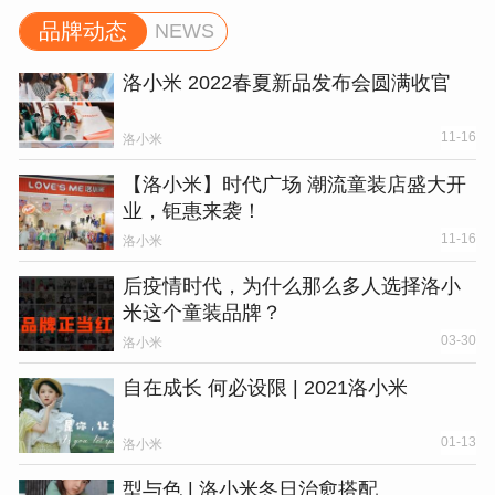
品牌动态
NEWS
洛小米 2022春夏新品发布会圆满收官
11-16
洛小米
【洛小米】时代广场 潮流童装店盛大开
业，钜惠来袭！
11-16
洛小米
后疫情时代，为什么那么多人选择洛小
米这个童装品牌？
03-30
洛小米
自在成长 何必设限 | 2021洛小米
01-13
洛小米
型与色 | 洛小米冬日治愈搭配