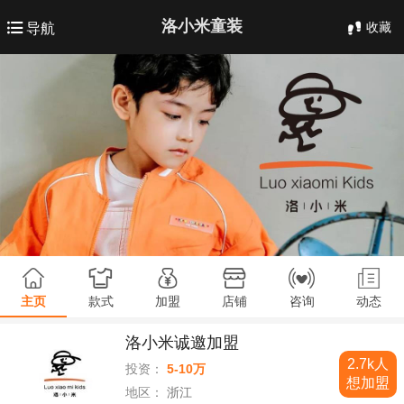
洛小米童装
收藏
导航
主页
款式
加盟
店铺
咨询
动态
洛小米诚邀加盟
2.7k人
投资：
5-10万
想加盟
地区：
浙江