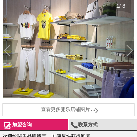
1
/
8

查看更多斐乐店铺图片


加盟咨询
联系方式
欢迎给斐乐品牌留言，以便尽快获得回复。