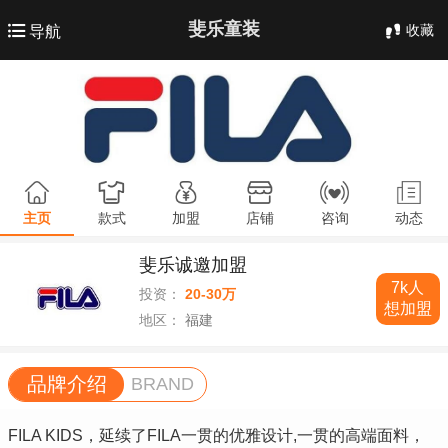
斐乐童装
收藏
导航
主页
款式
加盟
店铺
咨询
动态
斐乐诚邀加盟
7k人
投资：
20-30万
想加盟
地区：
福建
品牌介绍
BRAND
FILA KIDS，延续了FILA一贯的优雅设计,一贯的高端面料，