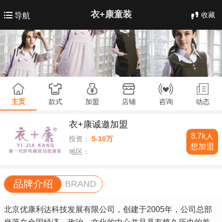
衣+康童装
收藏
导航
主页
款式
加盟
店铺
咨询
动态
衣+康诚邀加盟
8.7k人
投资：
5-10万
想加盟
地区：
品牌介绍
BRAND
北京优康利达科技发展有限公司，创建于2005年，公司总部