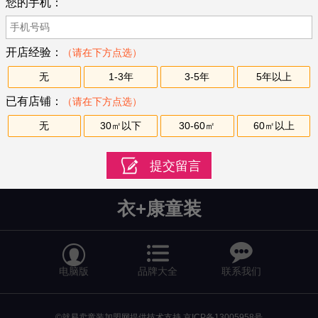
您的手机：
开店经验：
（请在下方点选）
无
1-3年
3-5年
5年以上
已有店铺：
（请在下方点选）
无
30㎡以下
30-60㎡
60㎡以上
衣+康童装


电脑版
品牌大全
联系我们
©就易卖童装加盟网提供技术支持
京ICP备13005958号